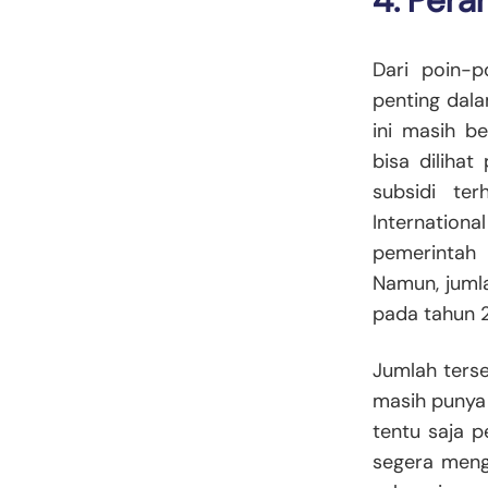
4. Pera
Dari poin-p
penting dal
ini masih b
bisa diliha
subsidi te
Internationa
pemerintah 
Namun, jumla
pada tahun 2
Jumlah terse
masih punya 
tentu saja 
segera mengh