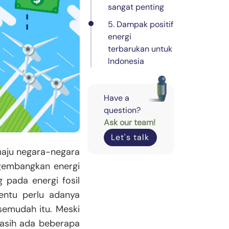
sangat penting
5. Dampak positif
energi
terbarukan untuk
Indonesia
Have a
question?
Ask our team!
Let's talk
aju negara-negara
ngembangkan energi
g pada energi fosil
entu perlu adanya
 semudah itu. Meski
masih ada beberapa