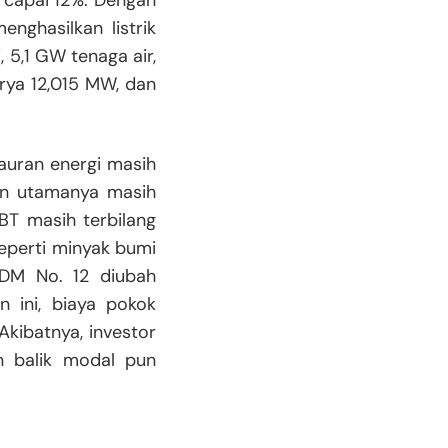
ercapai 12%. Dengan
nghasilkan listrik
 5,1 GW tenaga air,
urya 12,015 MW, dan
uran energi masih
an utamanya masih
EBT masih terbilang
seperti minyak bumi
SDM No. 12 diubah
 ini, biaya pokok
Akibatnya, investor
n balik modal pun