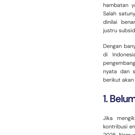
hambatan ya
Salah satun
dinilai ben
justru subsid
Dengan bany
di Indones
pengembanga
nyata dan s
berikut aka
1. Bel
Jika mengi
kontribusi e