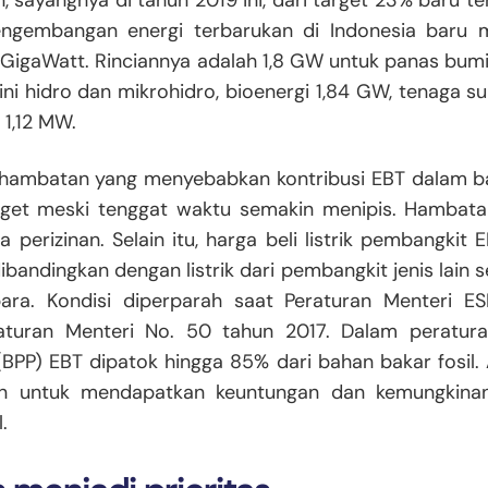
 sayangnya di tahun 2019 ini, dari target 23% baru t
pengembangan energi terbarukan di Indonesia baru me
 GigaWatt. Rinciannya adalah 1,8 GW untuk panas bumi,
i hidro dan mikrohidro, bioenergi 1,84 GW, tenaga s
 1,12 MW.
hambatan yang menyebabkan kontribusi EBT dalam ba
arget meski tenggat waktu semakin menipis. Hambat
a perizinan. Selain itu, harga beli listrik pembangkit 
dibandingkan dengan listrik dari pembangkit jenis lain 
ara. Kondisi diperparah saat Peraturan Menteri E
aturan Menteri No. 50 tahun 2017. Dalam peraturan
BPP) EBT dipatok hingga 85% dari bahan bakar fosil. 
an untuk mendapatkan keuntungan dan kemungkina
.