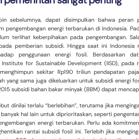
n pemerintah sangat penting
oin sebelumnya, dapat disimpulkan bahwa peran 
am pengembangan energi terbarukan di Indonesia. Pad
elum terlihat keberpihakan pada pengembangan. Sal
t pada pemberian subsidi. Hingga saat ini Indonesi
rhadap penggunaan energi fosil. Berdasarkan da
l Institute for Sustainable Development (IISD), pada
menghimpun sekitar Rp190 triliun pendapatan paj
h yang sama juga dikeluarkan untuk subsidi energi fos
015 subsidi bahan bakar minyak (BBM) dapat mencapai 
but dinilai terlalu “berlebihan”, terutama jika mengin
banyak hal lain untuk diprioritaskan, seperti pengent
pengembangan energi terbarukan. Perlu ada komitmen
entikan rantai subsidi fosil ini. Terlebih jika menging