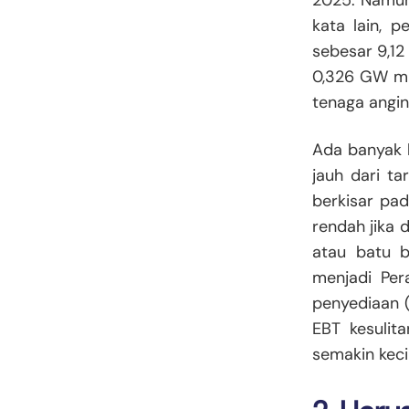
2025. Namun,
kata lain, 
sebesar 9,12
0,326 GW min
tenaga angin
Ada banyak 
jauh dari t
berkisar pad
rendah jika 
atau batu b
menjadi Per
penyediaan (
EBT kesulit
semakin kecil