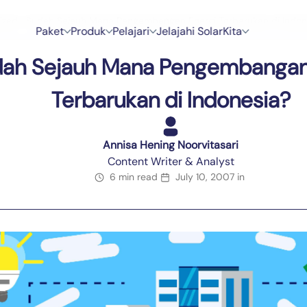
ized
›
Sudah Sejauh Mana Pengembangan Energi Terbarukan di Indon
P
a
k
e
t
P
r
o
d
u
k
P
e
l
a
j
a
r
i
J
e
l
a
j
a
h
i
S
o
l
a
r
K
i
t
a
P
a
k
e
t
P
r
o
d
u
k
P
e
l
a
j
a
r
i
J
e
l
a
j
a
h
i
S
o
l
a
r
K
i
t
a
ah Sejauh Mana Pengembangan
Terbarukan di Indonesia?
Annisa Hening Noorvitasari
Content Writer & Analyst
6 min read
July 10, 2007
in