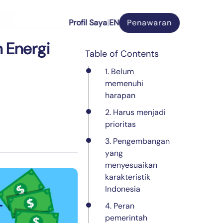
esia?
P
r
o
f
i
l
S
a
y
a
|
EN
Penawaran
P
r
o
f
i
l
S
a
y
a
|
 Energi
Table of Contents
1. Belum
memenuhi
harapan
2. Harus menjadi
prioritas
3. Pengembangan
yang
menyesuaikan
karakteristik
Indonesia
4. Peran
pemerintah