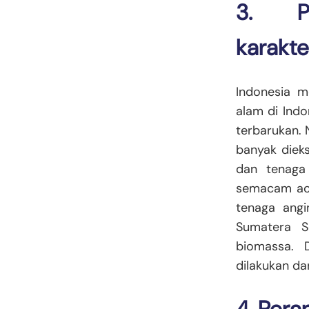
3. P
karakte
Indonesia m
alam di Indo
terbarukan. 
banyak diek
dan tenaga
semacam acu
tenaga angi
Sumatera S
biomassa. 
dilakukan da