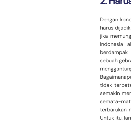
2. Haru
Dengan kond
harus dijadi
jika memungk
Indonesia a
berdampak p
sebuah gebr
menggantungk
Bagaimanapu
tidak terbat
semakin meni
semata-mata
terbarukan 
Untuk itu, l