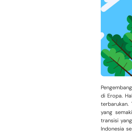
Pengembanga
di Eropa. H
terbarukan. 
yang semaki
transisi yan
Indonesia s