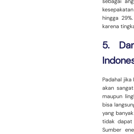
sebagai ang
kesepakatan
hingga 29%.
karena tingk
5. Dam
Indones
Padahal jik
akan sangat
maupun ling
bisa langsun
yang banyak 
tidak dapat
Sumber ener