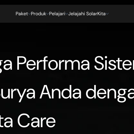
P
a
k
e
t
P
r
o
d
u
k
P
e
l
a
j
a
r
i
J
e
l
a
j
a
h
i
S
o
l
a
r
K
i
t
a
P
a
k
e
t
P
r
o
d
u
k
P
e
l
a
j
a
r
i
J
e
l
a
j
a
h
i
S
o
l
a
r
K
i
t
a
a Performa Sist
Surya Anda deng
ta Care