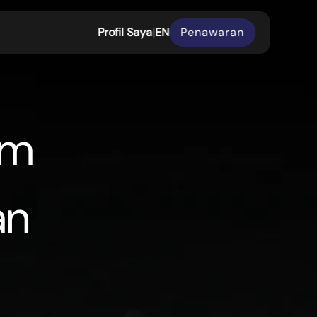
P
r
o
f
i
l
S
a
y
a
|
EN
Penawaran
P
r
o
f
i
l
S
a
y
a
|
em
an