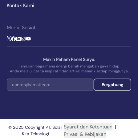
Kontak Kami
Media Sosial
Makin Paham Panel Surya.
Temukan bagaimana energi bersih mengubah gaya hidup
Anda melalui cerita inspiratif dan artikel menarik setiap minggunya.
Bergabung
Syarat dan Ketentuan
|
© 2025 Copyright PT. Solar
Kita Teknologi
Privasi & Kebijakan