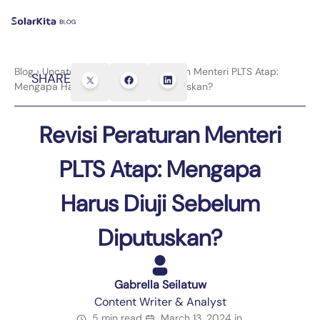
Blog
›
Uncategorized
›
Revisi Peraturan Menteri PLTS Atap:
SHARE
Mengapa Harus Diuji Sebelum Diputuskan?
Revisi Peraturan Menteri
PLTS Atap: Mengapa
Harus Diuji Sebelum
Diputuskan?
Gabrella Seilatuw
Content Writer & Analyst
5 min read
March 13, 2024
in