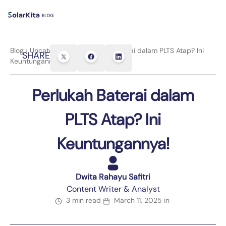
Blog
›
Uncategorized
›
Perlukah Baterai dalam PLTS Atap? Ini
SHARE
Keuntungannya!
Perlukah Baterai dalam
PLTS Atap? Ini
Keuntungannya!
Dwita Rahayu Safitri
Content Writer & Analyst
3 min read
March 11, 2025
in