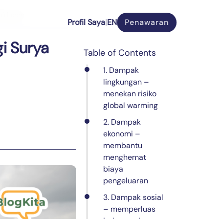
ehidupan
P
r
o
f
i
l
S
a
y
a
|
EN
Penawaran
P
r
o
f
i
l
S
a
y
a
|
i Surya
Table of Contents
1. Dampak
lingkungan –
menekan risiko
global warming
2. Dampak
ekonomi –
membantu
menghemat
biaya
pengeluaran
3. Dampak sosial
– memperluas