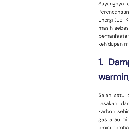
Sayangnya, d
Perencanaan
Energi (EBT
masih sebesa
pemanfaatan
kehidupan m
1. Dam
warmin
Salah satu 
rasakan dar
karbon sehi
gas, atau mi
emisi pemba