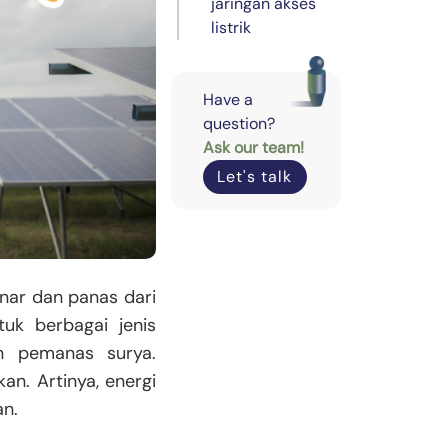
jaringan akses
listrik
Have a
question?
Ask our team!
Let's talk
nar dan panas dari
uk berbagai jenis
dan pemanas surya.
an. Artinya, energi
an.