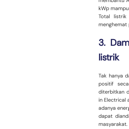
membantu An
kWp mampu me
Total listr
menghemat p
3. Dam
listrik
Tak hanya d
positif sec
diterbitkan
in Electrica
adanya energi
dapat diand
masyarakat.