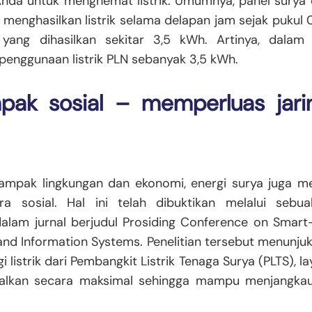
da untuk menghemat listrik. Umumnya, panel surya 
nghasilkan listrik selama delapan jam sejak pukul 0
ik yang dihasilkan sekitar 3,5 kWh. Artinya, dala
enggunaan listrik PLN sebanyak 3,5 kWh.
pak sosial – memperluas jari
ampak lingkungan dan ekonomi, energi surya juga 
ara sosial. Hal ini telah dibuktikan melalui sebu
 dalam jurnal berjudul Prosiding Conference on Smar
l and Information Systems. Penelitian tersebut menun
 listrik dari Pembangkit Listrik Tenaga Surya (PLTS), la
alkan secara maksimal sehingga mampu menjangkau