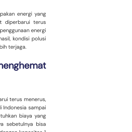
upakan energi yang
t diperbarui terus
t penggunaan energi
sil, kondisi polusi
ih terjaga.
menghemat
arui terus menerus,
i Indonesia sampai
tuhkan biaya yang
ya sebetulnya bisa