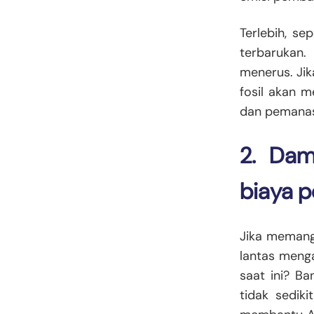
Terlebih, s
terbarukan.
menerus. Jik
fosil akan m
dan pemanasa
2. Da
biaya 
Jika memang 
lantas menga
saat ini? B
tidak sedik