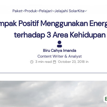
ized
›
Dampak Positif Menggunakan Energi Surya terhadap 3 Area K
P
a
k
e
t
P
r
o
d
u
k
P
e
l
a
j
a
r
i
J
e
l
a
j
a
h
i
S
o
l
a
r
K
i
t
a
P
a
k
e
t
P
r
o
d
u
k
P
e
l
a
j
a
r
i
J
e
l
a
j
a
h
i
S
o
l
a
r
K
i
t
a
pak Positif Menggunakan Energ
terhadap 3 Area Kehidupan
Biru Cahya Imanda
Content Writer & Analyst
3 min read
October 23, 2018
in