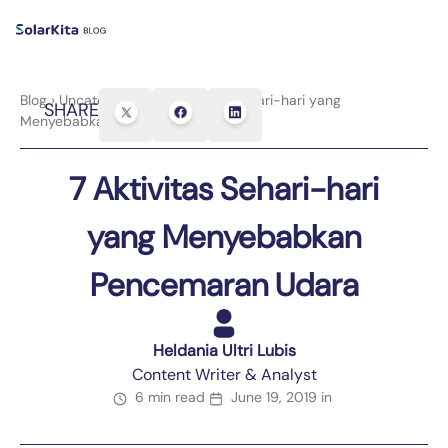
Blog
›
Uncategorized
›
7 Aktivitas Sehari-hari yang
SHARE
Menyebabkan Pencemaran Udara
7 Aktivitas Sehari-hari
yang Menyebabkan
Pencemaran Udara
Heldania Ultri Lubis
Content Writer & Analyst
6 min read
June 19, 2019
in