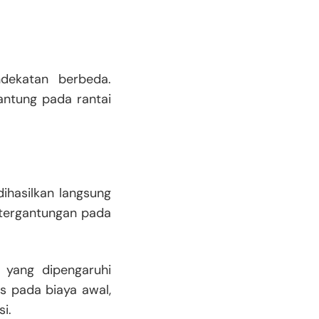
ndekatan berbeda.
gantung pada rantai
dihasilkan langsung
ketergantungan pada
l yang dipengaruhi
us pada biaya awal,
i.