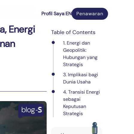
di Pilar Ketahanan
P
r
o
f
i
l
S
a
y
a
|
EN
Penawaran
P
r
o
f
i
l
S
a
y
a
|
, Energi
Table of Contents
anan
1. Energi dan
Geopolitik:
Hubungan yang
Strategis
3. Implikasi bagi
Dunia Usaha
4. Transisi Energi
sebagai
Keputusan
Strategis