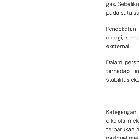
gas. Sebalik
pada satu su
Pendekatan 
energi, sema
eksternal.
Dalam persp
terhadap li
stabilitas e
Ketegangan 
dikelola mel
terbarukan 
nasional mau