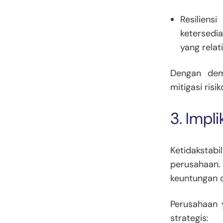
Resiliens
ketersedi
yang relat
Dengan demi
mitigasi ris
3. Impl
Ketidaksta
perusahaan.
keuntungan 
Perusahaan 
strategis: