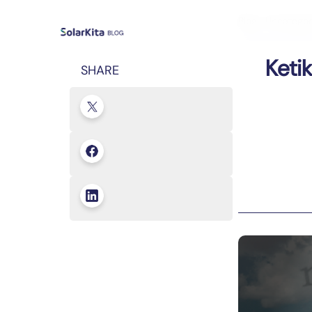
Blog
›
Uncategor
Keti
SHARE