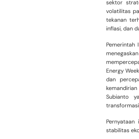
sektor stra
volatilitas 
tekanan ter
inflasi, dan 
Pemerintah 
menegaska
mempercepat
Energy Week
dan percepa
kemandirian 
Subianto y
transformasi
Pernyataan 
stabilitas ek