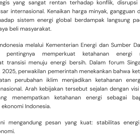
tegis yang sangat rentan terhadap konflik, disrupsi
pasar internasional. Kenaikan harga minyak, gangguan di
hadap sistem energi global berdampak langsung pad
daya beli masyarakat.
Indonesia melalui Kementerian Energi dan Sumber D
n pentingnya memperkuat ketahanan energi n
 transisi menuju energi bersih. Dalam forum Singa
 2025, perwakilan pemerintah menekankan bahwa ket
tan perubahan iklim menjadikan ketahanan energ
nasional. Arah kebijakan tersebut sejalan dengan vi
ang menempatkan ketahanan energi sebagai bagi
 ekonomi Indonesia.
ini mengandung pesan yang kuat: stabilitas energi
onomi.