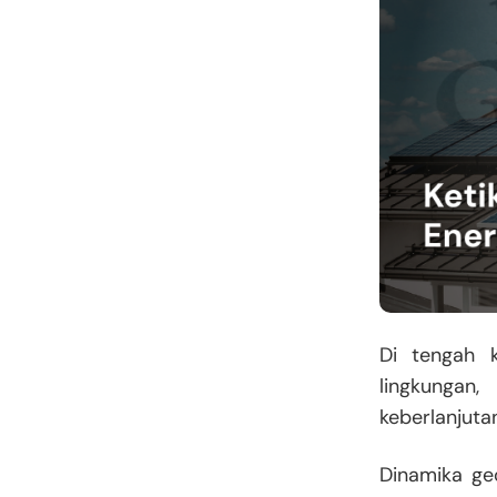
Di tengah k
lingkungan,
keberlanjutan
Dinamika geo