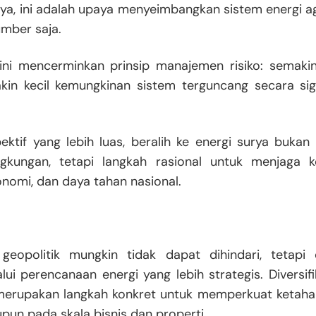
nya, ini adalah upaya menyeimbangkan sistem energi 
mber saja.
ini mencerminkan prinsip manajemen risiko: semak
kin kecil kemungkinan sistem terguncang secara sign
ektif yang lebih luas, beralih ke energi surya buka
ngkungan, tetapi langkah rasional untuk menjaga k
konomi, dan daya tahan nasional.
geopolitik mungkin tidak dapat dihindari, tetap
alui perencanaan energi yang lebih strategis. Diversif
merupakan langkah konkret untuk memperkuat ketahana
pun pada skala bisnis dan properti.