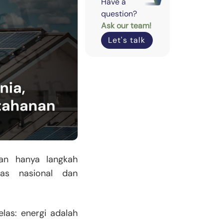
Have a
question?
Ask our team!
Let's talk
kan hanya langkah
itas nasional dan
las: energi adalah