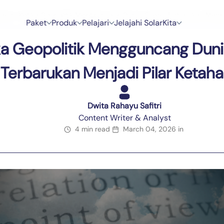
ized
›
Ketika Geopolitik Mengguncang Dunia, Energi Terbarukan Menja
P
a
k
e
t
P
r
o
d
u
k
P
e
l
a
j
a
r
i
J
e
l
a
j
a
h
i
S
o
l
a
r
K
i
t
a
P
a
k
e
t
P
r
o
d
u
k
P
e
l
a
j
a
r
i
J
e
l
a
j
a
h
i
S
o
l
a
r
K
i
t
a
ka Geopolitik Mengguncang Dunia
Terbarukan Menjadi Pilar Ketah
Dwita Rahayu Safitri
Content Writer & Analyst
4 min read
March 04, 2026
in