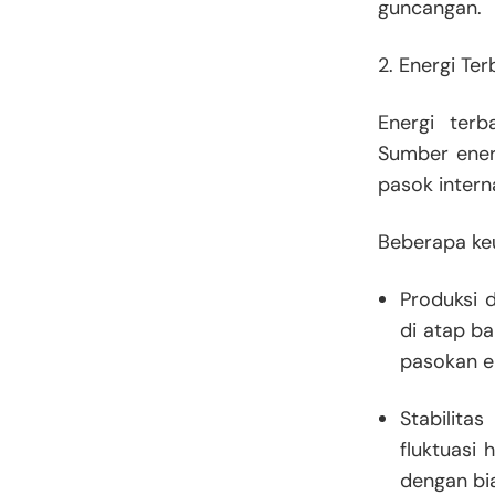
guncangan.
2. Energi Ter
Energi ter
Sumber energ
pasok intern
Beberapa keu
Produksi 
di atap ba
pasokan ek
Stabilita
fluktuasi 
dengan bia