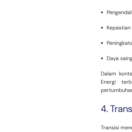
Pengendali
Kepastian
Peningkata
Daya saing
Dalam konte
Energi ter
pertumbuhan
4. Tran
Transisi me